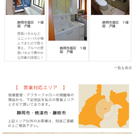
静岡市葵区 Ｙ様
静岡市葵区 Ｙ様
邸 戸建
邸 戸建
壁面パネルなど、
ユニットバスが傷
んできたので取り
替え。ブルーの壁
静岡市葵区 Ｙ様
邸 戸建
面パネルで爽やか
な印象の浴室に！
一覧を表示